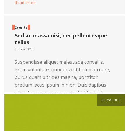
Read more
Events
Sed ac massa nisi, nec pellentesque
tellus.
25. mai 2013
Suspendisse aliquet malesuada convallis.
Proin vulputate, nunc in vestibulum ornare,
purus quam ultricies magna, porttitor
pretium lacus ipsum in nibh. Duis dapibus
pharetra neque non commodo. Morbi id
posuere nulla. Quisque fringilla quam quis
25. mai 2013
lorem gravida faucibus. Nulla arcu quam,
tincidunt ac luctus a, viverra sed dolor.
Pellentesque et pulvinar enim. Quisque at
tempor ligula. […]