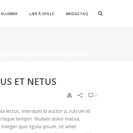
 KLUBBER
LÆR Å SPILLE
BRIDGE FAQ
E HABITANT MORBI TRISTIQUE SENECTUS ET NETUS
US ET NETUS
0
a lectus, interdum id auctor a, rutrum id
elerisque tempor. Nullam dolor massa,
Integer quis ligula ipsum, sit amet