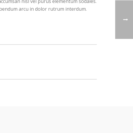
a accumsan nisl vel purus elementum sodales.
bibendum arcu in dolor rutrum interdum.