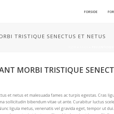
FORSIDE
FOR
RBI TRISTIQUE SENECTUS ET NETUS
HJEM
»
FAQS
»
PELLENTESQU
ANT MORBI TRISTIQUE SENECT
tus et netus et malesuada fames ac turpis egestas. Cras ligul
agna sollicitudin bibendum vitae ut ante. Curabitur luctus sc
unc ligula metus, venenatis vel gravida eget, tempor ut dui. 