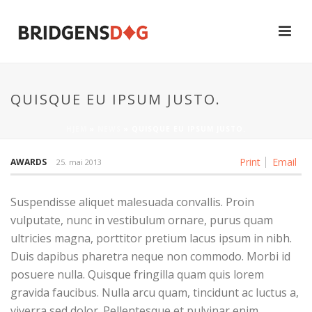
QUISQUE EU IPSUM JUSTO.
HJEM
»
NEWS
»
QUISQUE EU IPSUM JUSTO.
Print
Email
AWARDS
25. mai 2013
Suspendisse aliquet malesuada convallis. Proin
vulputate, nunc in vestibulum ornare, purus quam
ultricies magna, porttitor pretium lacus ipsum in nibh.
Duis dapibus pharetra neque non commodo. Morbi id
posuere nulla. Quisque fringilla quam quis lorem
gravida faucibus. Nulla arcu quam, tincidunt ac luctus a,
viverra sed dolor. Pellentesque et pulvinar enim.